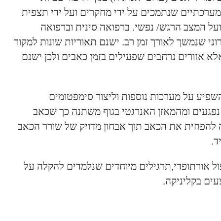
מפטומים שונים ומערכתיים שנתמכים על ידי מחקרים ועל ידי תצפית
ועל המצב הרגש/ נפשי. ברפואה סינית וברפואה
מועד (ברפואה מערבית יכול להימשך עד 3 חודשים) לבין כאב כרוני שנמשך לאורך זמן רב. ישנם תאוריות שונות למקור
א אזורים נרחבים שפעילים בזמן כאבים ולכן ישנם
שפיע על מערכות נוספות וליצור סימפטומים
ם נפגעים ומהמאזן האנרגטי בגוף משתנה כך שכאב
ה להפחית את הכאב תוך אבחון מדויק של שורר הכאב
ד.
פול אורתופדי,תרגילים מיוחדים שנלמדים להקלה על
עים בקליניקה.