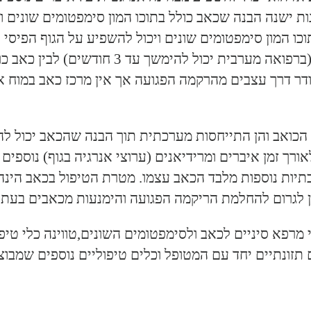
ברפואה מערבית ב-20 שנים האחרונות ישנה הבנה שכאב כולל בתוכו המון סי
כו המון סימפטומים שונים ויכול להשפיע על הגוף הפיסי 
מערבית ישנה הבדלה בין כאב אקוטי שהוא קצר 
דר דרך עצבים מהרקמה הפגועה אך אין מרכז כאב במוח אל
הכואב והן התייחסות מערכתית תוך הבנה שהכאב יכול לה
אורך זמן איברים ומרידיאנים (ערוצי אנרגיה בגוף) נוספי
רכתיות נוספות מלבד הכאב עצמו. מטרת הטיפול בכאב הינ
ן לגרום להחלמת הריקמה הפגועה והימנעות מכאבים בעתי
 מרפא סיניים לכאב ולסימפטומים השונים,טווינה כלי טי
תזונתיים יחד עם המטופל וכלים טיפוליים נוספים שמבוצ