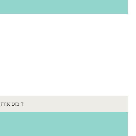
1 כוס אורז מבושל מלא או רגיל 3/4 כוס אפונה טריה מבושלת או קפואה (לא אפונה...