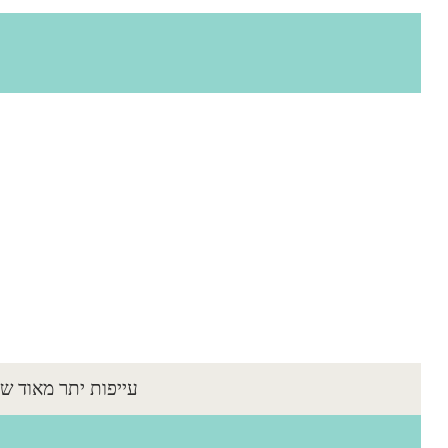
עייפות יתר מאוד שכיחה באוכלוסיה, 20% מכלל האנש