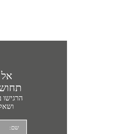
אל 
תחושת
הרגישו ב
ושאלה