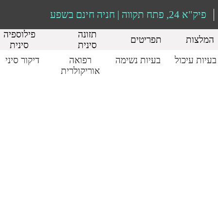
פיק"א 24, פתח תקווה | חניה חינם בשפע
תזונה
פילוספיה
המלצות
תפריטים
סינית
סינית
בעיות עיכול
בעיות נשימה
רפואה
דיקור סיני
אוריקולרית