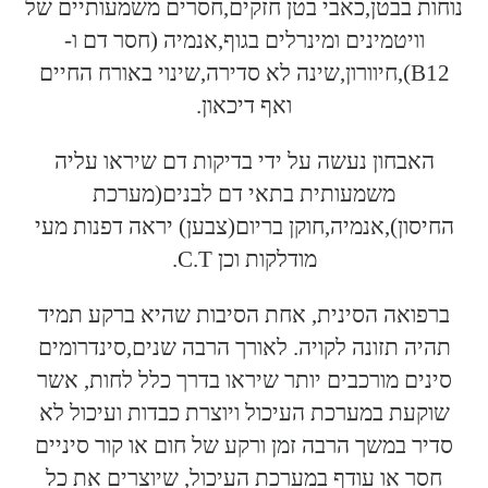
נוחות בבטן,כאבי בטן חזקים,חסרים משמעותיים של
וויטמינים ומינרלים בגוף,אנמיה (חסר דם ו-
B12),חיוורון,שינה לא סדירה,שינוי באורח החיים
ואף דיכאון.
האבחון נעשה על ידי בדיקות דם שיראו עליה
משמעותית בתאי דם לבנים(מערכת
החיסון),אנמיה,חוקן בריום(צבען) יראה דפנות מעי
מודלקות וכן C.T.
ברפואה הסינית, אחת הסיבות שהיא ברקע תמיד
תהיה תזונה לקויה. לאורך הרבה שנים,סינדרומים
סינים מורכבים יותר שיראו בדרך כלל לחות, אשר
שוקעת במערכת העיכול ויוצרת כבדות ועיכול לא
סדיר במשך הרבה זמן ורקע של חום או קור סיניים
חסר או עודף במערכת העיכול, שיוצרים את כל