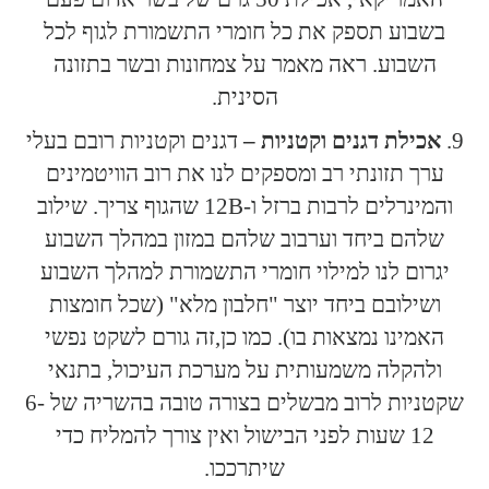
בשבוע תספק את כל חומרי התשמורת לגוף לכל
השבוע. ראה מאמר על צמחונות ובשר בתזונה
הסינית.
אכילת דגנים וקטניות –
דגנים וקטניות רובם בעלי
ערך תזונתי רב ומספקים לנו את רוב הוויטמינים
והמינרלים לרבות ברזל ו-12B שהגוף צריך. שילוב
שלהם ביחד וערבוב שלהם במזון במהלך השבוע
יגרום לנו למילוי חומרי התשמורת למהלך השבוע
ושילובם ביחד יוצר "חלבון מלא" (שכל חומצות
האמינו נמצאות בו). כמו כן,זה גורם לשקט נפשי
ולהקלה משמעותית על מערכת העיכול, בתנאי
שקטניות לרוב מבשלים בצורה טובה בהשריה של 6-
12 שעות לפני הבישול ואין צורך להמליח כדי
שיתרככו.