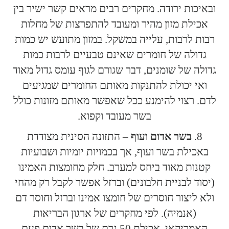
ובאיכות ירודה. מחקרים רבים מראים קשר ישיר בין
אכילת מזון מהיר ומעובד להתפרצות של מחלות
רבות לרבות, עלייה במשקל. במזון מתועש יש כמות
גדולה של חומרים שאינם טבעיים לרבות כמות
גדולה של שומנים, דבר שגורם לגוף עומס גדול מאוד
ואי יכולת להתנקות מאותם החומרים שמגיעים
לדם. רצוי להימנע ככל שאפשר מאותם מזונות כולל
בשר מעובד וקפוא.
בשר אדום ועוף –
התזונה הסינית מצודדת
באכילת בשר ועוף, אך בכמויות יומיות ושבועיות
קטנות מאוד ביחס למערב. חלק מחומצות האמינו
(יסוד לבניית חלבונים) וברזל אפשר לקבל רק מהחי
ולא ליצור חוסרים של חומצו אמינו וברזל וחוסר דם
(אנמיה). לפי מחקרים של ארגון הבריאות
האמריקאי, אכילת 50 גרם של בשר אדום פעם