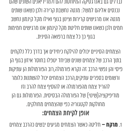
נבדלים גם באנרגטיקה המיוחסת להם ולמרידיאנים השונים שהם
נכנסים אליהם למשל: מנטה נחשבת קרירה ולכן כשאנו שותים
מנטה אנו מרגישים קרירות וצינון בגוף ואילו מקל קינמון נחשב
חמים ולכן כשאנו שותים חליטת מקל קינמון אנו מרגישים חמימות
בגוף כך כל צמח ברפואה הסינית.
הצמחים הסיניים יכולים להילקח כיחידים אך בדרך כלל נלקחים
בתוך הרכב של צמחים שונים שביחד יטפלו בחוסר איזון בגוף הן
פיסי והן נפשי הרכב זה נקרא פורמולה,רוב הפורמולות הן עתיקות
ורשומים בספרים עתיקים,הרכב הצמחים יכול להשתנות כלומר
להוריד צמח מהפורמולה או להוסיף צמח להרב וזו
מודיפיקציה(שינוי) של הפורמולה הבסיסית. הפורמולות גם הן
מחולקות לקטגוריה כפי שהצמחים מחולקים.
אופן לקיחת הצמחים:
מרקח –
חליטה כאשר הצמחים מגיעים יבשים כהרכב צמחים