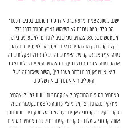
ישנם כ 6000 צמחי מרפא ברפואה הסינית מתוכם בסביבות 1000
הם חלקי חיות שרובם לא בשימוש בארץ,מתוכם בדרך כלל
משתמשים בכ 360 צמחים שנחשבים לחזקים ולמשפיעים ביותר
בקליניקה. חלק מהצמחים גדלים במערב אך לפעמים זן הצמח
שונה ואף האנרגטיקה של הצמח שונה בשל הגידול באקלים שונה
אדמה שונה ואזור הגידול בסין,רוב הצמחים הסיניים גדלים באזור
סיצ'ואן ויונאן(דרום ודרום מערב סין) ,משום שאזור זה בשל
האקלים הוא אסם התבואה של סין.
הצמחים הסיניים מחולקים ל-34 קטגוריות שונות למשל: צמחים
מחזקי דם,מחזקי צ'י,מניעי צ'י וכדומה,כל צמח בקטגוריה בעל
תפקוד שקשור לקטגוריה אך יחד עם זאת בעל תפקודים שונים בתוך
אותה קטגוריה. מלבד תפקודים וקטגוריות שונות הצמחים הסיניים