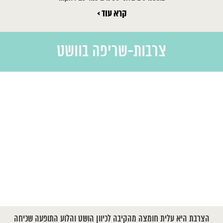
קרא עוד >
צרבות-שריפה בוושט
הצרבת היא עלית חומצה מהקיבה לכיוון הושט והלוע התופעה שכיחה