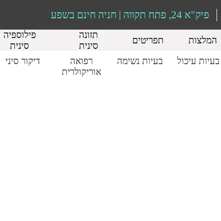
פיק"א 24, פתח תקווה | חניה חינם בשפע
תזונה
פילוספיה
המלצות
תפריטים
סינית
סינית
בעיות עיכול
בעיות נשימה
רפואה
דיקור סיני
אוריקולרית