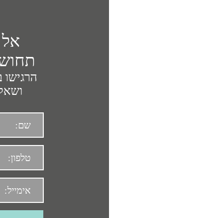
אל 
תחושת
הרגישו ב
ושאלה