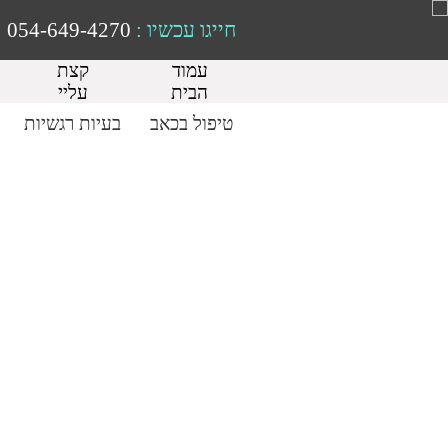
חייגו עכשיו :
054-649-4270
עמוד
קצת
הבית
עליי
טיפול בכאב
בעיות רגשיות