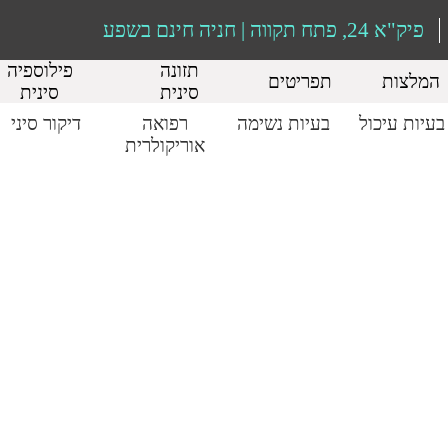
פיק"א 24, פתח תקווה | חניה חינם בשפע
תזונה
פילוספיה
המלצות
תפריטים
סינית
סינית
בעיות עיכול
בעיות נשימה
רפואה
דיקור סיני
אוריקולרית