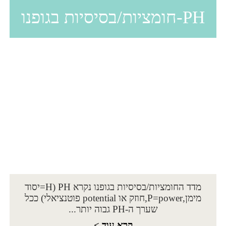
PH-חומציות/בסיסיות בגופנו
מדד החומציות/בסיסיות בגופנו נקרא PH (H=יסוד
מימן,P=power,חוזק או potential פוטנציאלי) ככל
שערך ה-PH גבוה יותר...
קרא עוד >