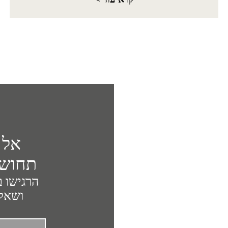
אל 
תחושת
הרגישו ב
ושאלה