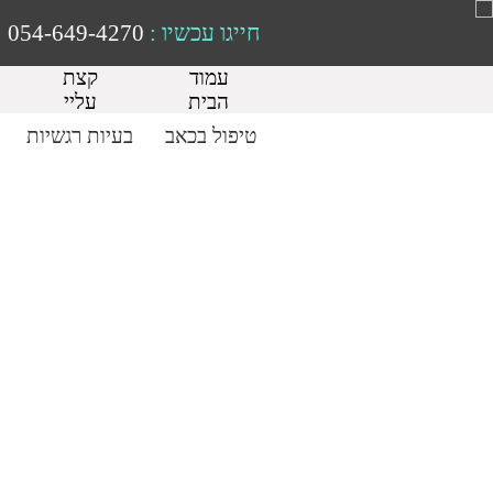
חייגו עכשיו :
054-649-4270
עמוד
קצת
הבית
עליי
טיפול בכאב
בעיות רגשיות